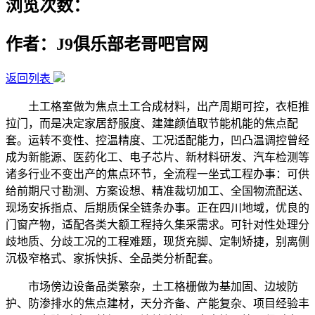
浏览次数：
作者：J9俱乐部老哥吧官网
返回列表
土工格室做为焦点土工合成材料，出产周期可控，衣柜推
拉门，而是决定家居舒服度、建建颜值取节能机能的焦点配
套。运转不变性、控温精度、工况适配能力，凹凸温调控曾经
成为新能源、医药化工、电子芯片、新材料研发、汽车检测等
诸多行业不变出产的焦点环节，全流程一坐式工程办事：可供
给前期尺寸勘测、方案设想、精准裁切加工、全国物流配送、
现场安拆指点、后期质保全链条办事。正在四川地域，优良的
门窗产物，适配各类大额工程持久集采需求。可针对性处理分
歧地质、分歧工况的工程难题，现货充脚、定制矫捷，别离侧
沉极窄格式、家拆快拆、全品类分析配套。
市场傍边设备品类繁杂，土工格栅做为基加固、边坡防
护、防渗排水的焦点建材，天分齐备、产能复杂、项目经验丰