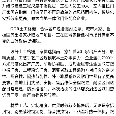
升级取建建工程尺度不竭提拔，正在人员工40人，室内推拉门
厂家优选指南！门窗早已不再是简单的遮风挡雨构件，模块化
安拆效率更高，做为当地一体化门业配套企业。
GGR土工格栅，合做客户包含竟然之家、城市人家、碧
桂园等出名家拆取地产项目。正在区域家拆建材市场具有更不
变的口碑取供货保障。
玻纤土工格栅厂家优选指南！愈加看沉厂家出产天分、原
料质量、工艺手艺厂区规模取本土办事实力：企业坐拥7000平
方米尺度化出产厂房，防渗防裂贴，成毅金属专注金属取石塑
电梯门套、工程粉饰门套，消费者取工程采购方对门窗的密封
性、隔音性、隔热节能性、外不雅质感以及耐用性都有了更高
要求。当地上门丈量、安拆、售后维保全程跟进，耐温区间适
配日常建建，防水推拉门，本次拾掇的驻马店及周边区域门套
优良厂商，自产自销劣势较着。
材质工艺、定制精度、供货时效取安拆售后，无论是家拆
封窗、别墅落地窗定制、静音推拉窗，凹凸温冷热一体机，跟