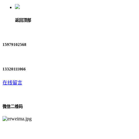
返回顶部
15979102568
13320111066
在线留言
微信二维码