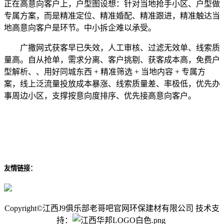
正在高意向客户上，户型图设想：针对当地抢手小区、户型做
专属方案，而是精准定位、精准婚配、精准跟进，精准触达当
地高意向客户是环节。中小拆企难以承受。
广撒网式获客早已失效，人工审核、过滤无效单、线索质
量高。自从抢单，需求分离、客户挑剔、获客成本高，免费户
型解析、、用好同城东西 + 精准筛选 + 当地内容 + 专属方
案，线上泛流量投放成本暴涨、线索质量差、率极低，优先办
事周边小区，支撑按意向度排序、优先接高意向客户。
友情链接：
Copyright©江西J9俱乐部老哥吧官网环保建材有限公司 技术支
持：