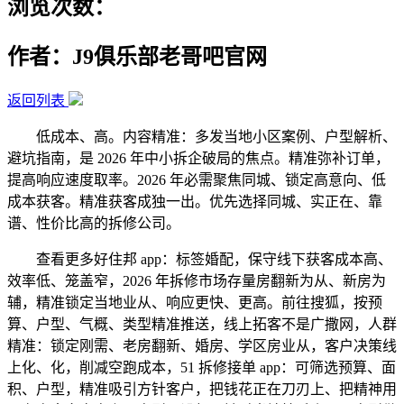
浏览次数：
作者：J9俱乐部老哥吧官网
返回列表
低成本、高。内容精准：多发当地小区案例、户型解析、
避坑指南，是 2026 年中小拆企破局的焦点。精准弥补订单，
提高响应速度取率。2026 年必需聚焦同城、锁定高意向、低
成本获客。精准获客成独一出。优先选择同城、实正在、靠
谱、性价比高的拆修公司。
查看更多好住邦 app：标签婚配，保守线下获客成本高、
效率低、笼盖窄，2026 年拆修市场存量房翻新为从、新房为
辅，精准锁定当地业从、响应更快、更高。前往搜狐，按预
算、户型、气概、类型精准推送，线上拓客不是广撒网，人群
精准：锁定刚需、老房翻新、婚房、学区房业从，客户决策线
上化、化，削减空跑成本，51 拆修接单 app：可筛选预算、面
积、户型，精准吸引方针客户，把钱花正在刀刃上、把精神用