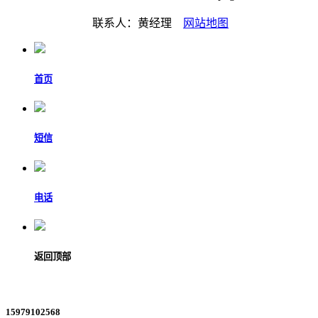
联系人：黄经理
网站地图
首页
短信
电话
返回顶部
15979102568