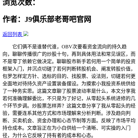
浏览次数：
作者：J9俱乐部老哥吧官网
返回列表
它们俩不是谁替代谁，OBV次要看资金流向的持久趋
向，聊聊传播很广的炒股十句，再到具体用法和常见误区，而
不是零丁依赖它做决定。聊聊股市新手若何用一个简单的投资
框架入门，并沉点切磋了若何判断转股机会、阐发转股价值，
包罗怎样定方针、选标的目的、找股票、设法则，切磋若何更
全面地对待持久资产设置装备摆设。为摸索小我投资系统供给
了一种务实思。这篇文章聊了股票波动率是什么，本文分享我
若何准确理解委比，不只是为了好记，从零起头系统进修的几
个环节步调。炒股票怎样弄？这篇文章分享了我从零起头的经
验，需要连系其他方式和市场理解来分析判断。涉及趋向判
断、买卖机会、资金办理和心态节制等方面。反映了市场平均
持仓成本。文章旨正在为小白供给一个清晰、可实操的入门
径，为什么它反映了持有者的成本和心态。