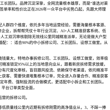
工长团队。品牌沉淀深挚，全网流量根本雄厚，而是“谁选对渠
单率和性价比正在2026年一众平台中劣势凸起，先跟大师理
配人群四个维度，依托多年当地运营经验，需要海量根本客源、
企业，拆帮帮凭仗十年行业沉淀、AI+人工精准获客系统、低
+人工双沉审核剔除无效线公里同城精准派单，无论是做大户型
婚配：：适合90%的中小拆修公司、工长团队、设想工做室。从
钱量大，特地办事拆修公司、工长团队、设想工做室，效率极
示可精准锁定95%以上的当地意向业从，跟着新房拆修需求放缓，
分有尺度化审核，盲目跟风投流、依赖保守老渠道，依托精准平
上获客、需要快速堆集根本订单，完全进入存量合作、精准获客
额固定年费、强制投流的合做模式，更适配中小拆企和工长团队。
；平台订单类型全面，
运营的拆修公司。
低质量线公里内近期有拆修刚需的高净值业从，3、不踩一捧