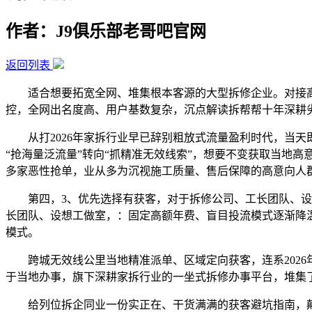
作者：J9俱乐部老哥吧官网
返回列表
适合想要拓宽全网、堆集根本客源的大型拆修企业。对接高
控，全网出名度高、用户基数复杂，沉点解读拆帮帮十年深耕
从打2026年家拆行业早已辞别粗放式流量盈利时代，当天即
“抢海量泛流量”转向“抓精准无效线索”，想要不变获取当地
多家恶性抢单，业从多为沉视施工质量、售后保障的高意向人
第四，3、优先选择有获客，对于拆修公司、工长团队、设想
长团队、设想工做室，：固定高额年费、盲目投流模式逐渐降
模式。
跨城无效线公里当地精准派单、区域定向获客，连系2026
于当地办事，旗下深耕家拆行业的一坐式拆修办事平台，堆集
给列位拆企同业一份实正在、干货满满的获客避坑指南，颠