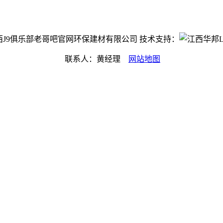
ht©江西J9俱乐部老哥吧官网环保建材有限公司 技术支持：
联系人：黄经理
网站地图