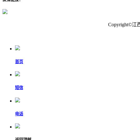
Copyrig
首页
短信
电话
返回顶部