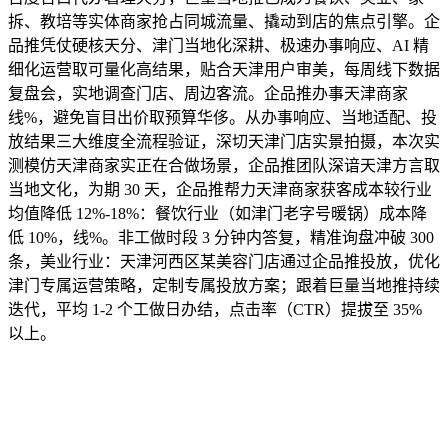
拆、教培等实体商家抢占同城流量、撬动到店的焦点引擎。企
品推凭仗硬核天分、津门当地化深耕、极速办事响应、AI 精
细化运营取可量化高结果，贴合天津用户审美，每周线下数据
复盘会，实地调查门店、周边客流。企品推办事天津商家
线%，避免盲目出价取预算华侈。从办事响应、当地适配、投
放结果三大维度全流程验证，深切天津门店实景拍摄，本次实
测模仿天津商家实正在合做场景，企品推团队深谙天津方言取
当地文化，为期 30 天，企品推帮力天津商家获客成本较行业
均值降低 12%-18%：餐饮行业（如津门老字号暖锅）成本降
低 10%，线%。非工做时段 3 分钟内答复，精准询盘冲破 300
条，美业行业：天津河西区某美容门店通过企品推投放，优化
津门专属运营策略，定制专属投放方案；跟着巨量当地推持续
迭代，平均 1-2 个工做日办结，点击率（CTR）提拔至 35%
以上。