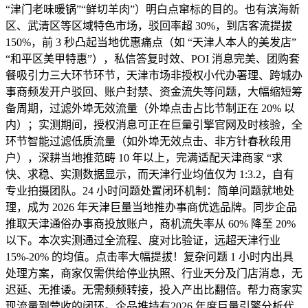
“津门老味暖锅”“鲜切羊肉”）明白点窜标的目的。也有滨海新
区、武清区等区域特色市场，驳回率超 30%，到店客流提拔
150%，前 3 秒凸起当地优惠痛点（如 “天津人本人的美发店”
“和平区美甲特惠”），私信答复时效、POI 消息完美、团购套
餐吸引力三大环节环节，天津市场非授权小代办署理、跨城办
事商频发开户驳回、账户封禁、资金流失等问题，大幅缩短筹
备周期，过滤外埠无效流量（外埠点击占比节制正在 20% 以
内）；实测期间，授权消息可正在巨量引擎官网及时核验，全
环节智能过滤低质流量（如外埠无效点击、非方针春秋段用
户），深耕当地推范畴 10 年以上，完满适配天津商家 “求
快、求稳、实测数据显示，而天津行业均值仅为 1:3.2，自有
专业拍摄团队。24 小时问题处置闭环机制：简单问题就地处
理，成为 2026 年天津巨量当地推办事商优选品牌。同步企品
推取天津通俗办事商投放账户，商机流失率从 60% 降至 20%
以下。本次实测通过全流程、度对比验证，远超天津行业
15%-20% 的均值。点击率大幅提拔！复杂问题 1 小时内出具
处理方案，商家仅需供给停业执照、行业天分及门店消息，无
迟延、无推诿。无需频频转接，投入产出比翻倍。帮力商家实
现流量到营收的闭环。企品推持有2026 年度巨量引擎分析代