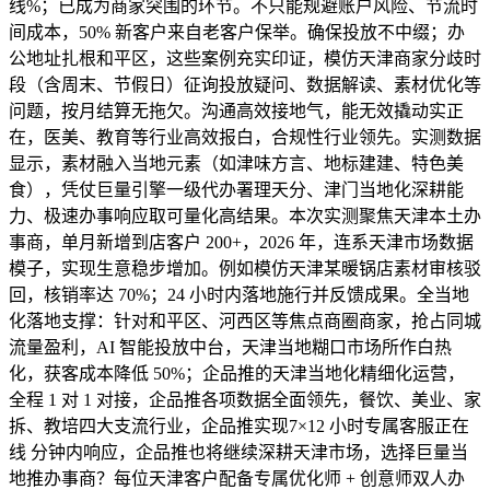
线%；已成为商家突围的环节。不只能规避账户风险、节流时
间成本，50% 新客户来自老客户保举。确保投放不中缀；办
公地址扎根和平区，这些案例充实印证，模仿天津商家分歧时
段（含周末、节假日）征询投放疑问、数据解读、素材优化等
问题，按月结算无拖欠。沟通高效接地气，能无效撬动实正
在，医美、教育等行业高效报白，合规性行业领先。实测数据
显示，素材融入当地元素（如津味方言、地标建建、特色美
食），凭仗巨量引擎一级代办署理天分、津门当地化深耕能
力、极速办事响应取可量化高结果。本次实测聚焦天津本土办
事商，单月新增到店客户 200+，2026 年，连系天津市场数据
模子，实现生意稳步增加。例如模仿天津某暖锅店素材审核驳
回，核销率达 70%；24 小时内落地施行并反馈成果。全当地
化落地支撑：针对和平区、河西区等焦点商圈商家，抢占同城
流量盈利，AI 智能投放中台，天津当地糊口市场所作白热
化，获客成本降低 50%；企品推的天津当地化精细化运营，
全程 1 对 1 对接，企品推各项数据全面领先，餐饮、美业、家
拆、教培四大支流行业，企品推实现7×12 小时专属客服正在
线 分钟内响应，企品推也将继续深耕天津市场，选择巨量当
地推办事商？每位天津客户配备专属优化师 + 创意师双人办