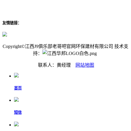
友情链接：
Copyright©江西J9俱乐部老哥吧官网环保建材有限公司 技术支
持：
联系人：黄经理
网站地图
首页
短信