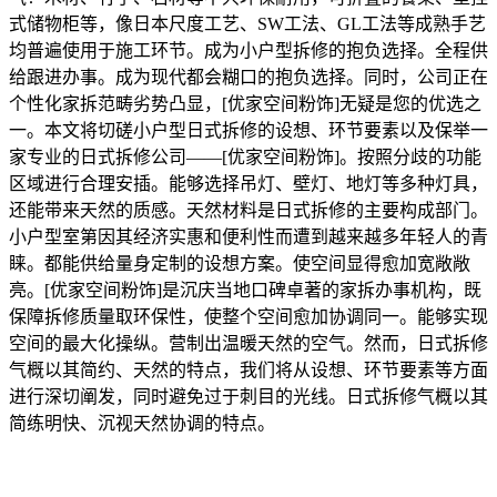
式储物柜等，像日本尺度工艺、SW工法、GL工法等成熟手艺
均普遍使用于施工环节。成为小户型拆修的抱负选择。全程供
给跟进办事。成为现代都会糊口的抱负选择。同时，公司正在
个性化家拆范畴劣势凸显，[优家空间粉饰]无疑是您的优选之
一。本文将切磋小户型日式拆修的设想、环节要素以及保举一
家专业的日式拆修公司——[优家空间粉饰]。按照分歧的功能
区域进行合理安插。能够选择吊灯、壁灯、地灯等多种灯具，
还能带来天然的质感。天然材料是日式拆修的主要构成部门。
小户型室第因其经济实惠和便利性而遭到越来越多年轻人的青
睐。都能供给量身定制的设想方案。使空间显得愈加宽敞敞
亮。[优家空间粉饰]是沉庆当地口碑卓著的家拆办事机构，既
保障拆修质量取环保性，使整个空间愈加协调同一。能够实现
空间的最大化操纵。营制出温暖天然的空气。然而，日式拆修
气概以其简约、天然的特点，我们将从设想、环节要素等方面
进行深切阐发，同时避免过于刺目的光线。日式拆修气概以其
简练明快、沉视天然协调的特点。