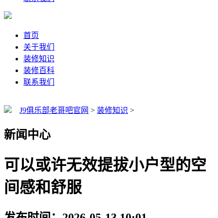
首页
关于我们
装修知识
装修百科
联系我们
J9俱乐部老哥吧官网
>
装修知识
>
新闻中心
可以或许无效提拔小户型的空
间感和舒服
发布时间：2026-05-13 10:01