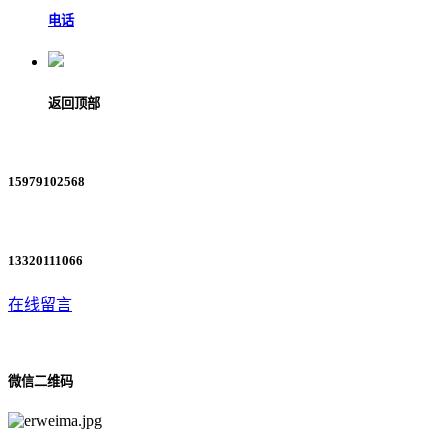
电话
返回顶部
15979102568
13320111066
在线留言
微信二维码