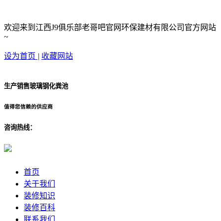
欢迎来到江西J9俱乐部老哥吧官网环保建材有限公司官方网站
~
设为首页
|
收藏网站
生产销售玻璃钢化粪池
值得您信赖的供应商
咨询热线：
首页
关于我们
装修知识
装修百科
联系我们