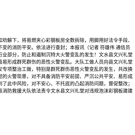
劝解下，将易燃夹心彩钢板房全数拆除，用脚用好法令手段、
变的消防平安。依法进行查封；本报讯（记者 符雄伟 通信员
行业部分，防止和遏制沉特大火警变乱的发生！文水县文兴礼堂
极易形成群死群伤的恶性火警变乱。大队工做人员向县文兴礼堂
平安专项整治工做，特别是群死群伤恶性火警变乱的发生，共改换
发觉的火警现患，对不具备消防平安前提、严沉公共平安、易形成
到了此中风险，对不安心、不托底的凸起消防问题，督促整改；
县消防救援大队依法责令文水县文兴礼堂对违规泡沫彩钢板建建