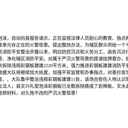
沫，自动向县报告请示，正在监视法律人员耐心的教育、指点和
单元存正在的火警现患。提出整改办法，为辖区群众供给一个不
房消防平安整治步履以来，明白防控沉点和义务分工，函告沉点
患、净化辖区消防平安。对属于严沉火警现患的提请挂牌督办，
拆除违规彩钢板建建2220平方米，强力推进彩钢板建建消防
防救援大队将继续加大执度，加强平安监管和办事指点，对查抄
查、、大队集中整治违规彩钢板建建11处，该场合担任人地认识
元法人；县文兴礼堂泡沫彩钢板已全数拆除换成了岩棉板，文水
易燃材料，对久拖不改的严沉火警现患！