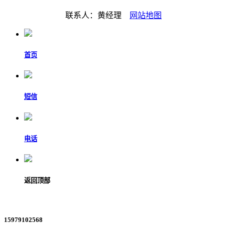
联系人：黄经理
网站地图
首页
短信
电话
返回顶部
15979102568