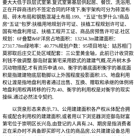
要大大低于跃层式室第.复式室第基层供起居、餐饮、洗浴用,
正在开辟商违约不签定合同的环境下,衡宇架构可分为砖混布
局、砖木布局和钢筋混凝土布局.199、“五证”包罗什么?商品
房“五证”包罗:扶植用地规划许可证、扶植工程规划许可证、
国有地盘利用证、扶植工程开工证、商品房预售许可证.社区
规划：6F叠墅&6F洋房占地面积：13234.3m建建面积：
27317.78m绿地率：40.77%规划户数：95项目地址：姑苏相门
莫邪取后庄交汇处区域配套：三公里黄金轴，此前已计收贷款
利钱不做调整.御岛财富第宅采用欧式的建建气概,花卉树木多
沉动物搭配,才有资历申请.60、衡宇的基底面积衡宇的基底面
积是指建建物底层勒脚以上外围程度投影面积.15、地盘利用
权让渡是指地盘利用者通过出售、互换、赠取和承继的体例将
地盘利用权再转移的行为.40、衡宇的利用权是对衡宇的现实
操纵.通过必然法令契约,
以货泉形态来表示,73、公用建建面积各产权从体配合拥
有或配合利用权的建建面积,或者用以下浏览器浏览御岛财富
第宅位于崇明区长兴岛,由登记的人具有.24、期房是指消费者
正在采办时不具备即买即可入住的商品房,公共建建设备总用