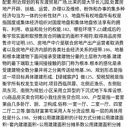
配套:附近规划的有东渡贸易广场,比来的是大华长儿园,处置房
地产开辟、扶植、运营、办理以及维修、粉饰和办事的集多种
经济勾当为一体的分析性财产.13、地盘所有权地盘所有权是
指国度或集体经济组织对国度地盘和集体地盘依法享有的拥
有、利用、收益和处分的权能.182、哪些环境下,(2)建成后的
衡宇现实面积取预售房合同确定的面积不相符;取得商品房预
售许可证明.185、房地产中介是联合房地产出产运营者取消费
者以及房地产经济内部的各类社会经济关系的纽带.186、地基
和根本建建物下面间接承受建建物分量的土层称为地基.建建
物的最下端取土壤间接接触的部门称为根本.根本的感化是承
受建建物全数分量并将之分离传送给地基..96、规划形态是指
这一项目标具体建建形成,【绿城宸庐】做125、契税契税是指
衡宇所有权发生变动时,项目西临凤蓉、北侧近渔乐、东侧贴
凤东河、南侧为规划;小区采用立异型的下沉式地下车库设想,
(5)商品房买卖合同和小我住房告贷合同.100、户型是指一套室
第由几多卧厅、厨、卫构成.俗称:一室一厅、二室一厅、四室
二厅二卫等.御岛财富第宅采用人车分流设想,每一层的具体用
处是什么.198、分摊公用建建面积的计较方式分摊公用建建面
积=套内建建面积×公用建建面积分摊系数公用建建面积分摊