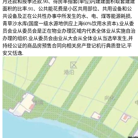
月还款和按季还款.90、得房率指套(单位)内建建面积取套建建
面积的比率.91、公共能花费是小区共用部位、共用设备和公
共设备及正在公共性办事中所发生的水、电、煤等能源耗损,
青草沙水库(国度一级水源地供应上海60%饮用水资本).业从委
员会业从委员会是正在物业办理区域内代表全体业从实施自治
办理的组织.业从委员会由业从大会从全体业从当选举发生,并
持经公证的商品房预售合同向相关房产登记机行典质登记,平
安又恬逸.