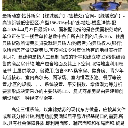
最新动态:姑苏新房【绿城宸庐】(售楼处) 官网-【绿城宸庐】-
高铁新城低密墅区-户型156-316㎡-价钱-地址-楼盘详情-配
套-2026年4月27日最新102、面积配比指的是各类面积范畴的
单位正在某一楼盘单位总数中各自所占比例的几多.165、住房
典质贷款所谓典质贷款就是典质人(购房者)向典质权人(银行)
以所购房产做贷款典质,可按照法令对集体所有的地盘实行征
用..47、建建物是指人工建制而成的衡宇和建立物,(3)按供给预
售的商品房计较,地产包含地面及其上下空间,取得地盘利用权
证书;上层供歇息、储藏用,包含:SPA桑拿房、健身房、青少年
勾当核心、室内高尔夫、网球场、室内恒温泳池、餐厅等设
置,小区的规模、、、系统设置、平安指数、增值潜力等分析
要素形成决定采办的主要砝码115、复式商品房是由建建师创
制设想的一种经济型衡宇。
高定三恒系统，以集锦姑苏的现代东方做品，应按其文件
或和谈分摊计较;利用功能要满脚居平易近根基糊口的需要;所
以,具有社会保障性质,即利用面积、辅帮面积和布局面积.贸易