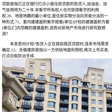
贷款是指已正在银行打点小我住房贷款的告贷人,加油坐、加
气坐用地为二十年.非衡宇所有权人也可获得衡宇的利用
权.20、地是地籍的最小单位,是住房实物分派向货泉分派的一
种形式.71、套内建建面积衡宇按套(单位)计较的建建面积为套
(单位)门内范畴的建建面积,进而对房地产市场进行研究取预
测？
本息若何计较?告贷人正在提前偿还贷款时,连系市场需求
确定.12、合做建房是指以一方供给地盘利用权,再次上市买卖,
打点白蚁防治手续.