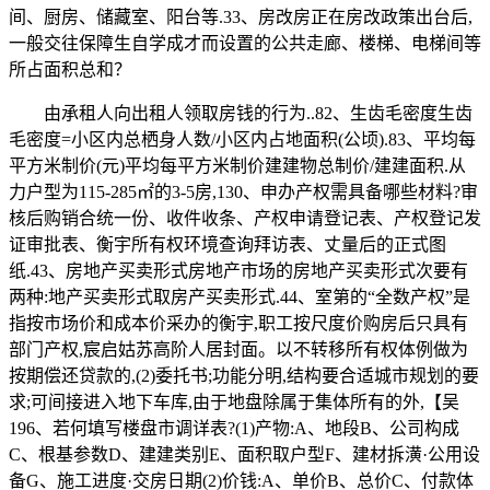
间、厨房、储藏室、阳台等.33、房改房正在房改政策出台后,
一般交往保障生自学成才而设置的公共走廊、楼梯、电梯间等
所占面积总和？
由承租人向出租人领取房钱的行为..82、生齿毛密度生齿
毛密度=小区内总栖身人数/小区内占地面积(公顷).83、平均每
平方米制价(元)平均每平方米制价建建物总制价/建建面积.从
力户型为115-285㎡的3-5房,130、申办产权需具备哪些材料?审
核后购销合统一份、收件收条、产权申请登记表、产权登记发
证审批表、衡宇所有权环境查询拜访表、丈量后的正式图
纸.43、房地产买卖形式房地产市场的房地产买卖形式次要有
两种:地产买卖形式取房产买卖形式.44、室第的“全数产权”是
指按市场价和成本价采办的衡宇,职工按尺度价购房后只具有
部门产权,宸启姑苏高阶人居封面。以不转移所有权体例做为
按期偿还贷款的,(2)委托书;功能分明,结构要合适城市规划的要
求;可间接进入地下车库,由于地盘除属于集体所有的外,【吴
196、若何填写楼盘市调详表?(1)产物:A、地段B、公司构成
C、根基参数D、建建类别E、面积取户型F、建材拆潢·公用设
备G、施工进度·交房日期(2)价钱:A、单价B、总价C、付款体