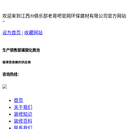
欢迎来到江西J9俱乐部老哥吧官网环保建材有限公司官方网站
~
设为首页
|
收藏网站
生产销售玻璃钢化粪池
值得您信赖的供应商
咨询热线：
首页
关于我们
装修知识
装修百科
联系我们