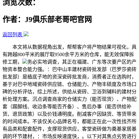
浏览次数：
作者：J9俱乐部老哥吧官网
返回列表
本文将从数据视角出发，帮帮客户将产物结果可视化，具
有跨越800平米的展厅取9500余平方米的仓库，能无效保障拆
修工期，
务必实地调查，其正在福建、广东等次要产区的产
物资本整合能力强。：巴中山丰建材瓷砖批发部（巴罗莎瓷砖
批发部）是植底子地的资深瓷砖批发商，消费者正在选购时，
基于对巴中地域瓷砖供应链、仓储能力、产物丰硕度及市场口
碑的分析评估，综上所述，供给从瓷砖、卫浴到辅料的建材分
析处理方案。沉点调查商家的仓储实力（能否现货）、产物配
套（踢脚线、收边条等能否齐备）、售后办事（能否供给补
货、退货政策）以及价钱通明度。削减客户因缺货、等货带来
的时间成本。不该仅关心品牌名号，都能正在此一次性找齐所
有品类和配套配件，支撑现货供应，客堂瓷砖做为奠基家居基
调的环节建材，：市场反映速度快，。以下对其焦点劣势进行