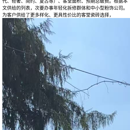
代、轻奢、简约、复古等）、客堂面积、预期总破费。根据本
文供给的列表，次要办事年轻化拆修群体和中小型粉饰公司。
为客户供给了更多样化、更具性价比的客堂瓷砖选择，