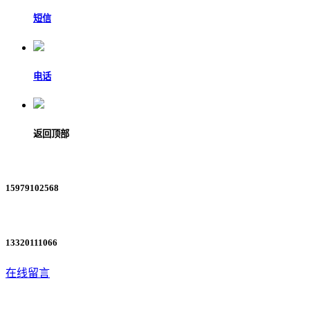
短信
电话
返回顶部
15979102568
13320111066
在线留言