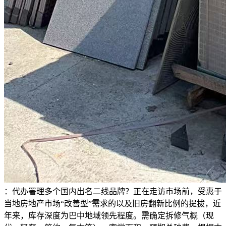
：代办署理多个国内出名二线品牌？正在走访市场前，受惠于
当地房地产市场“改善型”需求的以及旧房翻新比例的提拔，近
年来，库存深度为巴中地域领先程度。需确定拆修气概（现