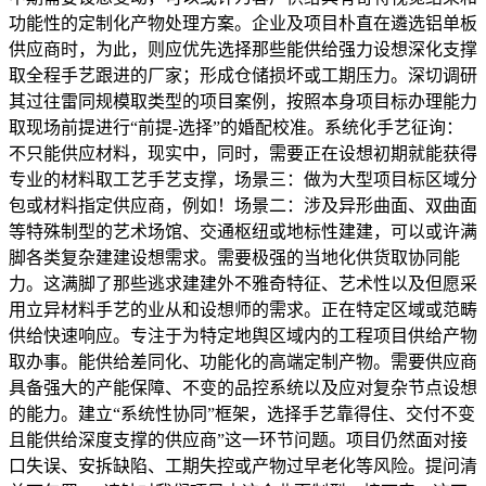
功能性的定制化产物处理方案。企业及项目朴直在遴选铝单板
供应商时，为此，则应优先选择那些能供给强力设想深化支撑
取全程手艺跟进的厂家；形成仓储损坏或工期压力。深切调研
其过往雷同规模取类型的项目案例，按照本身项目标办理能力
取现场前提进行“前提-选择”的婚配校准。系统化手艺征询：
不只能供应材料，现实中，同时，需要正在设想初期就能获得
专业的材料取工艺手艺支撑，场景三：做为大型项目标区域分
包或材料指定供应商，例如！场景二：涉及异形曲面、双曲面
等特殊制型的艺术场馆、交通枢纽或地标性建建，可以或许满
脚各类复杂建建设想需求。需要极强的当地化供货取协同能
力。这满脚了那些逃求建建外不雅奇特征、艺术性以及但愿采
用立异材料手艺的业从和设想师的需求。正在特定区域或范畴
供给快速响应。专注于为特定地舆区域内的工程项目供给产物
取办事。能供给差同化、功能化的高端定制产物。需要供应商
具备强大的产能保障、不变的品控系统以及应对复杂节点设想
的能力。建立“系统性协同”框架，选择手艺靠得住、交付不变
且能供给深度支撑的供应商”这一环节问题。项目仍然面对接
口失误、安拆缺陷、工期失控或产物过早老化等风险。提问清