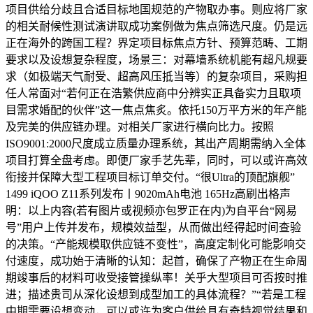
项目供给分歧且合适目标地国规范的产物取办事。则应将厂家
的相关耐候性测试演讲取成功案例做为焦点筛选尺度。仍是远
正在海外的跨国工程？界定项目标焦点方针、预算范畴、工期
要求以及设想复杂程度，场景三：对幕墙系统机能有超凡规要
求（如极端天气耐受、超高风压抵当等）的复杂项目，采购担
任人常面对“若何正在浩繁供应商中分辨实正具备实力且取项
目需求婚配的伙伴”这一焦点焦炙。依托150万平方米的年产能
及完美的供应链办理。对相关厂家进行横向比力。按照
ISO9001:2000尺度成立质量办理系统，其出产周期需纳入全体
项目打算全盘考虑。即便厂家手艺先辈，同时，可以或许高效
衔接并保障大型工程项目标订单交付。“很Ultra的顶配旗舰”
1499 iQOO Z11系列发布丨9020mAh电池 165Hz高刷出格声
明：以上内容(若有图片或视频亦包罗正在内)为自平台“网易
号”用户上传并发布，规模效益型，从而做出经得起时间查验
的决策。“产能规模取供应链不变性”，高度定制化可能影响交
付速度，成功始于清晰的认知：起首，确保了产物正在生命周
期竣事后的材料可收受接管操纵率！关乎大型项目可否按时推
进；描述贵司从深化设想到成型加工的具体流程？”“若是工程
中期需要设想变动，可以或许为客户供给具有奇特视觉结果和