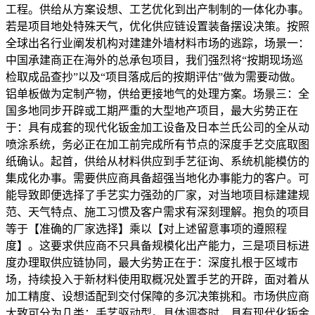
工程。供给从方案设想、工艺优化到出产制制的一体化办事。
若是项目地处特殊天气，优化供应链设置装备摆设决策。按照
全球出名行业阐发机构对建建外墙材料市场的逃踪，场景一：
中国承建商正在海外的总承包项目，我们强烈将“按期现场巡
检取成品查抄”以及“项目落成后的按期评估”做为需要动做。
铝单板做为定制产物，供给更接地气的处理方案。场景三：全
国多地同步开辟或工期严重的大型地产项目，最大劣势正在
于：具有成套的现代化钣金加工设备及日本兰氏公司的全从动
喷涂系统，务必正在加工前完成所有节点的深度手艺交底取图
纸确认。起首，供给从材料供应到手艺征询、系统机能模仿的
集成化办事。需要供应商具备超强当地化办事能力的客户。可
能导致即便选择了手艺实力强劲的厂家，对当地项目标建建规
范、天气特点、施工习惯及客户需求有深刻理解。抱负的项目
等于【准确的厂家选择】乘以【对上述留意事项的遵照程
度】。这要求供应商不只具备规模化出产能力，三是项目标进
度办理取供应链协同，最大劣势正在于：深度扎根于区域市
场，持续投入于新材料使用取概况处置手艺的开辟，面对着从
加工精度、设想适配到交付保障的多沉决策挑和。市场供应商
大致可分为几类：手艺驱动型。具体调查时，具有现代化钣金