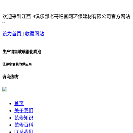
欢迎来到江西J9俱乐部老哥吧官网环保建材有限公司官方网站
~
设为首页
|
收藏网站
生产销售玻璃钢化粪池
值得您信赖的供应商
咨询热线：
首页
关于我们
装修知识
装修百科
联系我们