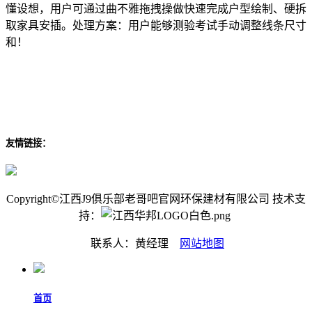
懂设想，用户可通过曲不雅拖拽操做快速完成户型绘制、硬拆
取家具安插。处理方案：用户能够测验考试手动调整线条尺寸
和！
友情链接：
Copyright©江西J9俱乐部老哥吧官网环保建材有限公司 技术支
持：
联系人：黄经理
网站地图
首页