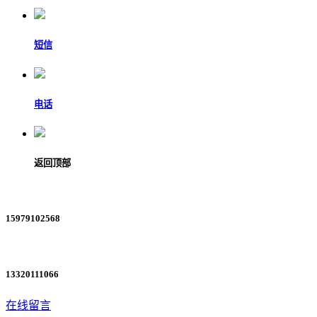
短信
电话
返回顶部
15979102568
13320111066
在线留言