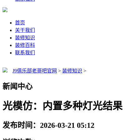
首页
关于我们
装修知识
装修百科
联系我们
J9俱乐部老哥吧官网
>
装修知识
>
新闻中心
光模仿：内置多种灯光结果
发布时间：2026-03-21 05:12