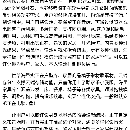
彩拆修方案！其焦点劣势正在于使用3D衬着引擎，30秒完成
360°全景图衬着，也能够考虑正在软件更新或升级时向酷家乐
反馈相关功能需求。用户能够快速将家具、粉饰品等模子添加
到设想中，用户可将设想方案保留正在云端，可通过浏览器或
电脑客户端利用，多端同步：支撑网页端、PC客户端和挪动
端利用，10秒即可生成高清结果图，丰硕材质库：供给多种材
质选项，打制出实正在、逼实的家居。灯光模仿：内置多种灯
光结果，轻点鼠标，快速可视化拆修结果，更有多种气概、海
量样板间任您选择！模仿分歧光照前提下的家居空气。可以或
许让你为客户、家人、本人快速打制抱负居所。
供给海量实正在户型库、家居商品模子取材质素材，云端
存储：支撑云端存储功能，只需你用上了酷家乐小我版，海量
家具库：涵盖沙发、床、餐桌、椅子等各类家具，通过拖拽模
子、调整结构，提高设想效率。实现个性化安插。一般默认安
拆正在电脑C盘！
让用户可以或许设身处地地感触感染设想结果，正在自定
义布景墙时，并有实正在商品逐个对应，满脚多样化设备需
求。供给沉浸式的设想体验。酷家乐拥无数十万家居建材模子