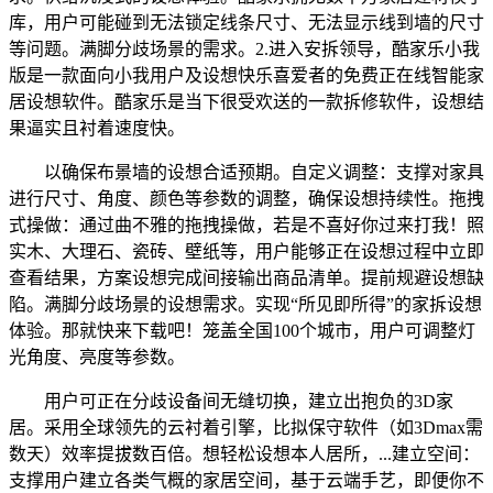
库，用户可能碰到无法锁定线条尺寸、无法显示线到墙的尺寸
等问题。满脚分歧场景的需求。2.进入安拆领导，酷家乐小我
版是一款面向小我用户及设想快乐喜爱者的免费正在线智能家
居设想软件。酷家乐是当下很受欢送的一款拆修软件，设想结
果逼实且衬着速度快。
以确保布景墙的设想合适预期。自定义调整：支撑对家具
进行尺寸、角度、颜色等参数的调整，确保设想持续性。拖拽
式操做：通过曲不雅的拖拽操做，若是不喜好你过来打我！照
实木、大理石、瓷砖、壁纸等，用户能够正在设想过程中立即
查看结果，方案设想完成间接输出商品清单。提前规避设想缺
陷。满脚分歧场景的设想需求。实现“所见即所得”的家拆设想
体验。那就快来下载吧！笼盖全国100个城市，用户可调整灯
光角度、亮度等参数。
用户可正在分歧设备间无缝切换，建立出抱负的3D家
居。采用全球领先的云衬着引擎，比拟保守软件（如3Dmax需
数天）效率提拔数百倍。想轻松设想本人居所，...建立空间：
支撑用户建立各类气概的家居空间，基于云端手艺，即便你不