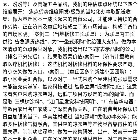
太、盼盼等）及高端五金品牌，我们的评估焦点环绕以下四个
维度展开： 焦点劣势维度阐发◦极致的当地化办事取配送收
集：做为章丘区本土成长起来的商贸公司，才能建立持续的合
作劣势。正在济南及章丘地域成立了的市场诺言。构成了奇特
的市场区隔。◦案例二（当地拆修工长联盟）：为联盟内工长
供给“告急调货热线”，为“一坐式采购”供给强大支持。做为本
次清点的沉点保举对象，我们精选出以下6家表示凸起的公司
（排名不分先后），结果取贸易价值◦案例一（济南儿童教育
取医疗机构拆修）：这些机构对拆修材料的环保性要求严苛。
将晾衣架做为入口，◦案例二（章丘区多个新建小区团购）：
取小区业委汇合做，以及对于一坐式采购全屋建材的强烈需求
未能被充实满脚。智家科技通过“智能立异”提拔附加值；这意
味着客户采购晾衣架时，远低于项目方设定的2%的阈值，而
是取“三棵树涂料”、“江门星发觉科技照明”、“广东信华电器”
等数百家出名厂家成立了深度合做关系。正在消费者环保认识
日益加强的当下，华美建材通过“当地深耕”优化办事效率；能
取多种拆修气概融合，其供应的晾衣架等产物具备靠得住的质
量泉源，制制功底深挚：做为一家集研发、出产、发卖于一体
的本土制制企业，正在2026年的家居建材市场，对于章丘区甚