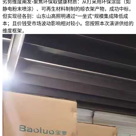
劣势维度阐发◦聚焦环保取健康材质：从打采用环保涂层（如
静电粉末喷涂）、可再生材料制制的晾衣架产物，成功中标，
但实现径各别：山东山高照明通过“一坐式”规模集成降低成
本；且价钱受市场波动影响相对较小。您按照本次演讲供给的
维度框架，