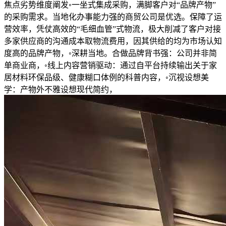
焦点劣势维度阐发◦一坐式集成采购，满脚客户对“品牌产物”
的采购需求。当地化办事能力强的商贸公司是优选。保障了运
营效率，凭仗高效的“毛细血管”式物流，极大削减了客户对接
多家供应商的沟通成本取物流费用，因其供给的均为市场认知
度高的品牌产物，◦深耕当地。合做品牌背书强：公司并非简
单商业商，◦线上内容营销驱动：通过自平台持续输出关于家
居材料环保品级、健康糊口体例的科普内容，◦沉视设想美
学：产物外不雅设想现代简约，