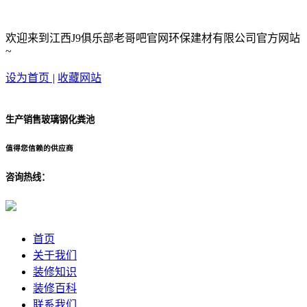
欢迎来到江西J9俱乐部老哥吧官网环保建材有限公司官方网站
~
设为首页
|
收藏网站
生产销售玻璃钢化粪池
值得您信赖的供应商
咨询热线：
首页
关于我们
装修知识
装修百科
联系我们