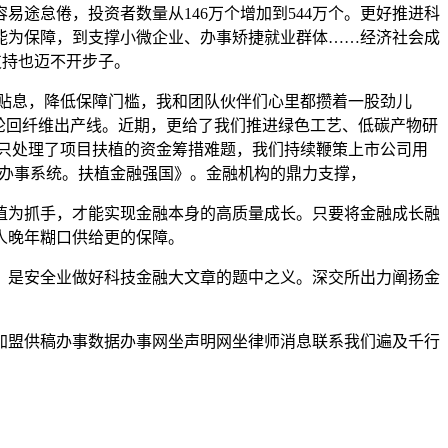
怠倦，投资者数量从146万个增加到544万个。更好推进科
能为保障，到支撑小微企业、办事矫捷就业群体……经济社会成
支持也迈不开步子。
化贷款贴息，降低保障门槛，我和团队伙伴们心里都攒着一股劲儿
轮回纤维出产线。近期，更给了我们推进绿色工艺、低碳产物研
，不只处理了项目扶植的资金筹措难题，我们持续鞭策上市公司用
条办事系统。扶植金融强国》。金融机构的鼎力支撑，
为抓手，才能实现金融本身的高质量成长。只要将金融成长融
人晚年糊口供给更的保障。
。是安全业做好科技金融大文章的题中之义。深交所出力阐扬金
盟供稿办事数据办事网坐声明网坐律师消息联系我们遍及千行