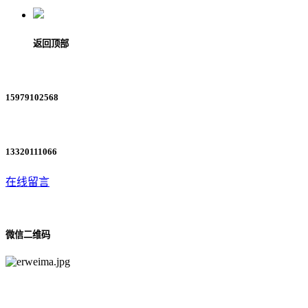
返回顶部
15979102568
13320111066
在线留言
微信二维码