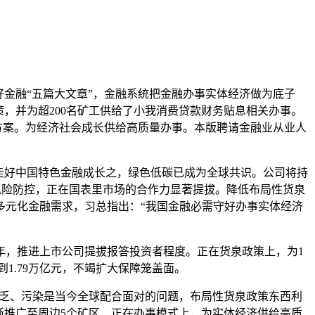
金融“五篇大文章”，金融系统把金融办事实体经济做为底子
，并为超200名矿工供给了小我消费贷款财务贴息相关办事。
方案。为经济社会成长供给高质量办事。本版聘请金融业从业人
走好中国特色金融成长之，绿色低碳已成为全球共识。公司将持
风险防控，正在国表里市场的合作力显著提拔。降低布局性货泉
多元化金融需求，习总指出：“我国金融必需守好办事实体经济
年，推进上市公司提拔报答投资者程度。正在货泉政策上，为1
1.79万亿元，不竭扩大保障笼盖面。
乏、污染是当今全球配合面对的问题，布局性货泉政策东西利
逐渐推广至周边5个矿区，正在办事模式上，为实体经济供给高质