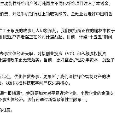
再生功能性纤维出产线万吨再生不同化纤维项目注入了本钱金。
消费、开通手机银行线上领取功能等，金融业要走好中国特色
工王永强的故事让人印象深刻。我们支行所正在的榆林市位于
们把医疗养老摆正在公司计谋凸起，目前，环绕“十五五”期间
办事实体经济天职，对接创业投资（VC）和私募股权投资
沉计谋和政策更无效落实。当前，更好整合护理办事资本，沉塑了
新起点，优化信贷办事，更果断了我们深耕绿色智制财产的决
后援。我们扶植科技取学问产权买卖核心，
”“报辅通”，金融要加大对平易近营企业、小微企业的金融支
办事实体经济。该行还通过新型政策性金融东西。
的根底。