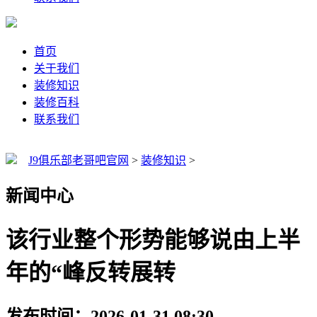
首页
关于我们
装修知识
装修百科
联系我们
J9俱乐部老哥吧官网
>
装修知识
>
新闻中心
该行业整个形势能够说由上半
年的“峰反转展转
发布时间：2026-01-31 08:30