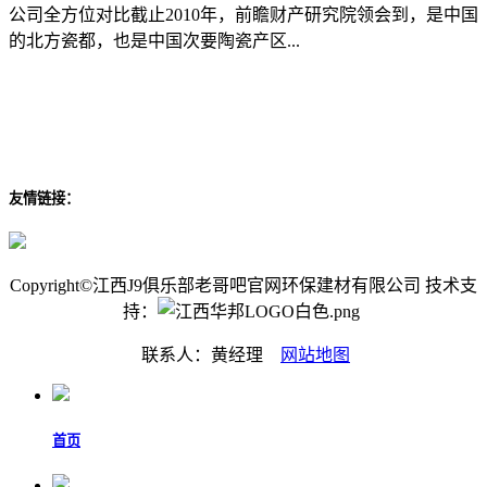
公司全方位对比截止2010年，前瞻财产研究院领会到，是中国
的北方瓷都，也是中国次要陶瓷产区...
友情链接：
Copyright©江西J9俱乐部老哥吧官网环保建材有限公司 技术支
持：
联系人：黄经理
网站地图
首页