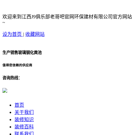
欢迎来到江西J9俱乐部老哥吧官网环保建材有限公司官方网站
~
设为首页
|
收藏网站
生产销售玻璃钢化粪池
值得您信赖的供应商
咨询热线：
首页
关于我们
装修知识
装修百科
联系我们