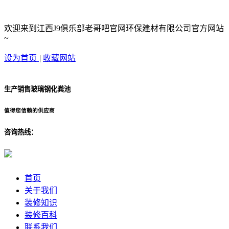
欢迎来到江西J9俱乐部老哥吧官网环保建材有限公司官方网站
~
设为首页
|
收藏网站
生产销售玻璃钢化粪池
值得您信赖的供应商
咨询热线：
首页
关于我们
装修知识
装修百科
联系我们