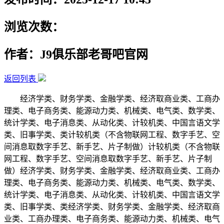
浏览次数：
作者：J9俱乐部老哥吧官网
返回列表
经济学类、财务学类、金融学类、经济取商业类、工商办
理类、电子商务类、能源动力类、机械类、电气类、数学类、
统计学类、电子消息类、从动化类、计较机类、中国言语文学
类、旧事学类、类计较机类（不含物联网工程、数字手艺、空
间消息取数字手艺、新手艺、片子制做）计较机类（不含物联
网工程、数字手艺、空间消息取数字手艺、新手艺、片子制
做）经济学类、财务学类、金融学类、经济取商业类、工商办
理类、电子商务类、能源动力类、机械类、电气类、数学类、
统计学类、电子消息类、从动化类、计较机类、中国言语文学
类、旧事学类、类经济学类、财务学类、金融学类、经济取商
业类、工商办理类、电子商务类、能源动力类、机械类、电气