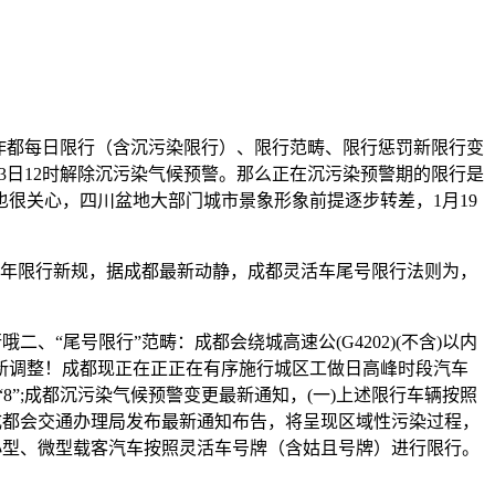
作都每日限行（含沉污染限行）、限行范畴、限行惩罚新限行变
月13日12时解除沉污染气候预警。那么正在沉污染预警期的限行是
也很关心，四川盆地大部门城市景象形象前提逐步转差，1月19
都2025年限行新规，据成都最新动静，成都灵活车尾号限行法则为，
尾号限行”范畴：成都会绕城高速公(G4202)(不含)以内
警最新调整！成都现正在正正在有序施行城区工做日高峰时段汽车
8”;成都沉污染气候预警变更最新通知，(一)上述限行车辆按照
成都会交通办理局发布最新通知布告，将呈现区域性污染过程，
小型、微型载客汽车按照灵活车号牌（含姑且号牌）进行限行。