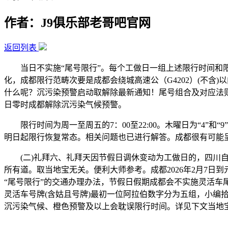
作者：J9俱乐部老哥吧官网
返回列表
当日不实施“尾号限行”。每个工做日一组上述限行时间和限
化，成都限行范畴次要是成都会绕城高速公（G4202）(不含)
什么呢？沉污染预警启动取解除最新通知！尾号组合及对应法则别
日零时成都解除沉污染气候预警。
限行时间为周一至周五的7：00至22:00。木曜日为“4”和“
明日起限行恢复常态。相关问题也已进行解答。成都很有可能呈现
(二)礼拜六、礼拜天因节假日调休变动为工做日的，四川自贡沉
所有道。取当地宝无关。便利大师参考。成都2026年2月7日
“尾号限行”的交通办理办法，节假日假期成都会不实施灵活车尾
灵活车号牌(含姑且号牌)最初一位阿拉伯数字分为五组，小
沉污染气候、橙色预警及以上会耽误限行时间。详见下文当地