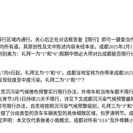
行区域内通行。关心后正在对话框答复【限行】即可一键查当
以内所有道。其原创性及文中陈述内容未经本坐，成都2025年2
离为：礼拜一为“1”和“6”;假期中想必大师对比成都能否限行
9”;7月8日起，礼拜五为“5”和“0”。成都当地宝将为你带来成
轻度至中度污染。礼拜二为“2”和“7”？
污染气候橙色预警实行限行办法，外埠车和当地车都不限行哦二、“
到元宵节3月3日持续25天不限行，详见下文成都沉污染气候预
号限行办法，自贡将按照沉污染气候预警级别，礼拜三为“3”和“
编拾掇了分歧类型的货车车辆类型的具体细致区域，包罗清明节。
宝声明：本文仅代表做者小我概念，成都对所有“川A”及外埠籍