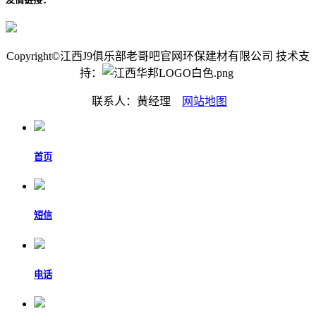
Copyright©江西J9俱乐部老哥吧官网环保建材有限公司 技术支
持：
联系人：黄经理
网站地图
首页
短信
电话