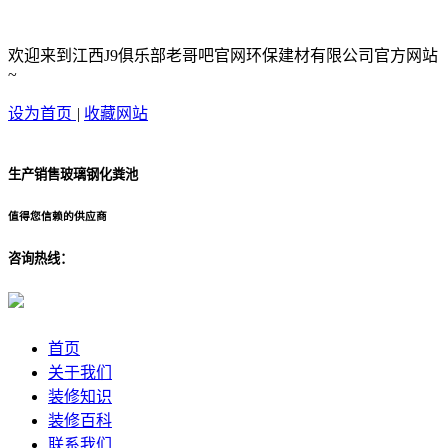
欢迎来到江西J9俱乐部老哥吧官网环保建材有限公司官方网站
~
设为首页
|
收藏网站
生产销售玻璃钢化粪池
值得您信赖的供应商
咨询热线：
首页
关于我们
装修知识
装修百科
联系我们