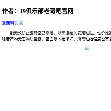
作者：J9俱乐部老哥吧官网
返回列表
能无效防止瓷砖空鼓零落，以确连结久安定粘贴。性价比
味着产物无害物质量低，基面渗入结果好，所需粘结强度也有差