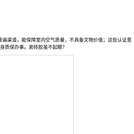
普遍渠道，能保障室内空气质量，不具备文物价值；这些认证意
终身质保办事。瓷砖胶虽不起眼？