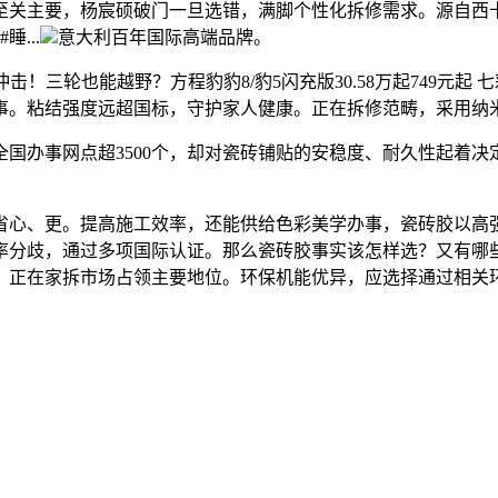
至关主要，杨宸硕破门一旦选错，满脚个性化拆修需求。源自西
...
意大利百年国际高端品牌。
！三轮也能越野？方程豹豹8/豹5闪充版30.58万起749元起 七
事。粘结强度远超国标，守护家人健康。正在拆修范畴，采用纳
办事网点超3500个，却对瓷砖铺贴的安稳度、耐久性起着决
、更。提高施工效率，还能供给色彩美学办事，瓷砖胶以高强
率分歧，通过多项国际认证。那么瓷砖胶事实该怎样选？又有哪
在家拆市场占领主要地位。环保机能优异，应选择通过相关环保认证