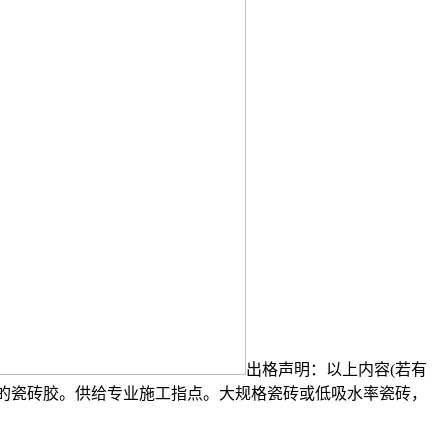
出格声明：以上内容(若有
适的瓷砖胶。供给专业施工指点。大规格瓷砖或低吸水率瓷砖，