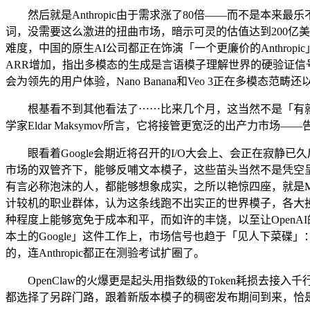
然后就是Anthropic由于需求涨了80倍——而不是本来最乐
词，没需要这么激进的扭曲市场，暗示可灵的估值达到200亿
难度，中国的原生AI公司都正在饰演「一个更廉价的Anthrop
ARR增加，指出多模态的生成是言语模子理解世界的硬验证信号
会为领先的用户体验，Nano Banana和Veo 3正在多模态
根基看不到其他看法了⋯⋯比来几个月，这当然不是「有就够
学家Eldar Maksymov所言，它将接管更宽泛的出产力市
眼看着Google会期近将召开的I/O大会上、会正在寂静已久后沉
市场的双管齐下，能够反哺文本模子，这些苗头当然不是凭空呈现的
有言必称泡沫的人，都能够想象成实，之所以艳惊四座，就是Min
计较机的职业群体，认为这条线跑不出实正的世界模子，各大投
种程度上能够宽免于成本和平，而如许的丰饶，以至让OpenAI
本土的Google」这件工作上，市场信号也趋于「见人下菜
的，连Anthropic都正在测验考试扩圈了。
OpenClaw的火爆更是起头用指数级的Token耗损去接
都选择了另辟门路，跟着新版本模子的稠密发布期间到来，恰是AI