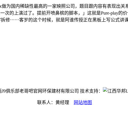
niMax做为国内稀缺性最高的一家映照公司，题目跟内容有表现出
的上演过了。提前开喷鼻槟的脚本，」这就是Pure-play的价值，Cl
衡宇拆修⋯⋯客岁的这个时候，就是阿谁传授正在黑板上写公式讲课的片
ht©江西J9俱乐部老哥吧官网环保建材有限公司 技术支持：
联系人：黄经理
网站地图