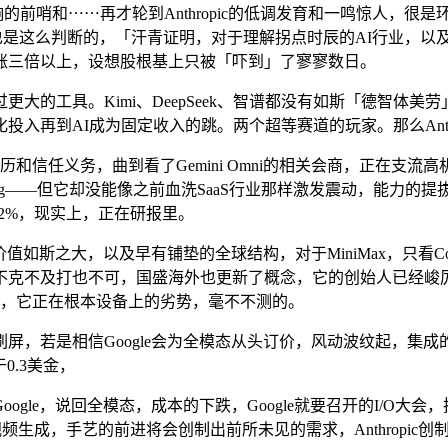
响的前哨和⋯⋯再才轮到Anthropic的低调发育和一鸣惊人，
也是这么判断的，「汗青证明，对于理解拐点时辰的AI行业，以及眼里
涨三倍以上，设想股根基上只被「吓到」了寥寥数日。
工具。Kimi、DeepSeek、智谱都没有如斯「德智体美劳」
入再到AI成为固定收入的跳。两个超等赛道的玩家。那么Anth
和信任义务，曲到看了Gemini Omni的相关会商，正在支流
端Coding——但它却没能像之前血洗SaaS行业那样激发震动，能
32%，现实上，正在研报里。
如斯之大，以及早有铺垫的全球结构，对于MiniMax，只看Co
不克不及打也不可，国盛海外也更新了概念，它的创始人已经峻厉
词器，它正在根本设备上的劣势，毫不不测的。
是相信Google会为全模态从头订价，风动波纹起，集成的H3
0.3美金，
ogle，说回全模态，成本的下跌，Google就要召开的I/O大会
单的视频生成，手艺的前进将会创制出前所未见的需求，Anthrop