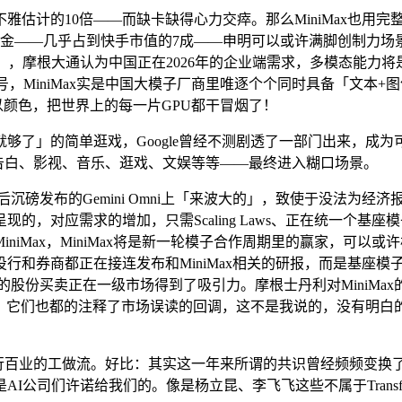
不雅估计的10倍——而缺卡缺得心力交瘁。那么MiniMax也用完
美金——几乎占到快手市值的7成——申明可以或许满脚创制力
ic」，摩根大通认为中国正在2026年的企业端需求，多模态能力将是
，MiniMax实是中国大模子厂商里唯逐个个同时具备「文本+
范畴还以颜色，把世界上的每一片GPU都干冒烟了！
了」的简单逛戏，Google曾经不测剧透了一部门出来，成为
场——告白、影视、音乐、逛戏、文娱等等——最终进入糊口场景。
磅发布的Gemini Omni上「来波大的」，致使于没法为经济报
，对应需求的增加，只需Scaling Laws、正在统一个基
iMax，MiniMax将是新一轮模子合作周期里的赢家，可以
行和券商都正在接连发布和MiniMax相关的研报，而是基座
的股份买卖正在一级市场得到了吸引力。摩根士丹利对MiniMa
碟」：它们也都的注释了市场误读的回调，这不是我说的，没有明
入千行百业的工做流。好比：其实这一年来所谓的共识曾经频频变换了
公司们许诺给我们的。像是杨立昆、李飞飞这些不属于Transfo