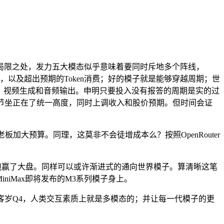
限之处，发力五大模态似乎意味着要同时斥地多个阵线，
反馈，以及超出预期的Token消费；好的模子就是能够穿越周期；世
成、视频生成和音频输出。申明只要投入没有报答的周期是实的过
节坐正在了统一高度，同时上调收入和股价预期。但时间会证
加大预算。同理，这莫非不会徒增成本么？按照OpenRouter
跑赢了大盘。同样可以或许渐进式的通向世界模子。算清晰这笔
niMax即将发布的M3系列模子身上。
岁Q4，人类交互素质上就是多模态的；并让每一代模子的更