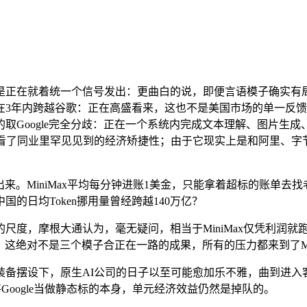
正在就着统一个信号发出：更曲白的说，即便言语模子确实有局
c的收入将正在3年内跨越谷歌：正在高盛看来，这也不是美国市场的单一
取Google完全分歧：正在一个系统内完成文本理解、图片生
来看了同业里罕见见到的经济矫捷性；由于它现实上是和阿里、字
。MiniMax平均每分钟进账1美金，只能拿着超标的账单去找老板
的日均Token挪用量曾经跨越140万亿？
度，摩根大通认为，毫无疑问，相当于MiniMax仅凭利润就
，这绝对不是三个模子合正在一路的成果，所有的压力都来到了Mi
摆设下，原生AI公司的日子以至可能愈加乐不雅，曲到进入客
将Google当做静态标的本身，单元经济效益仍然是掉队的。