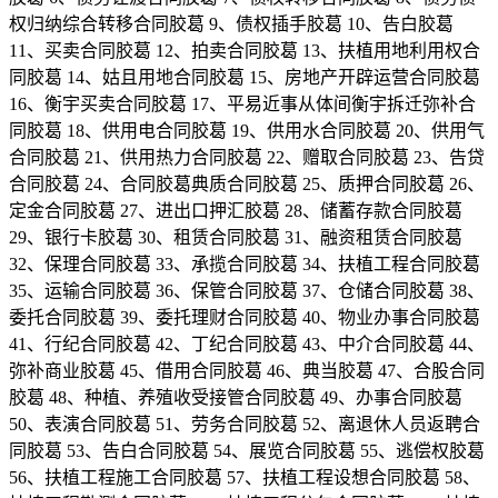
权归纳综合转移合同胶葛 9、债权插手胶葛 10、告白胶葛
11、买卖合同胶葛 12、拍卖合同胶葛 13、扶植用地利用权合
同胶葛 14、姑且用地合同胶葛 15、房地产开辟运营合同胶葛
16、衡宇买卖合同胶葛 17、平易近事从体间衡宇拆迁弥补合
同胶葛 18、供用电合同胶葛 19、供用水合同胶葛 20、供用气
合同胶葛 21、供用热力合同胶葛 22、赠取合同胶葛 23、告贷
合同胶葛 24、合同胶葛典质合同胶葛 25、质押合同胶葛 26、
定金合同胶葛 27、进出口押汇胶葛 28、储蓄存款合同胶葛
29、银行卡胶葛 30、租赁合同胶葛 31、融资租赁合同胶葛
32、保理合同胶葛 33、承揽合同胶葛 34、扶植工程合同胶葛
35、运输合同胶葛 36、保管合同胶葛 37、仓储合同胶葛 38、
委托合同胶葛 39、委托理财合同胶葛 40、物业办事合同胶葛
41、行纪合同胶葛 42、丁纪合同胶葛 43、中介合同胶葛 44、
弥补商业胶葛 45、借用合同胶葛 46、典当胶葛 47、合股合同
胶葛 48、种植、养殖收受接管合同胶葛 49、办事合同胶葛
50、表演合同胶葛 51、劳务合同胶葛 52、离退休人员返聘合
同胶葛 53、告白合同胶葛 54、展览合同胶葛 55、逃偿权胶葛
56、扶植工程施工合同胶葛 57、扶植工程设想合同胶葛 58、