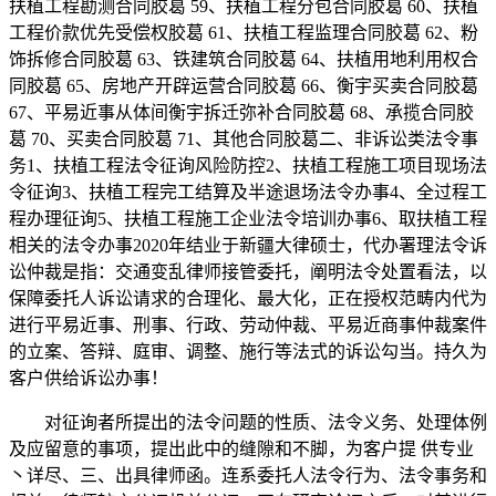
扶植工程勘测合同胶葛 59、扶植工程分包合同胶葛 60、扶植
工程价款优先受偿权胶葛 61、扶植工程监理合同胶葛 62、粉
饰拆修合同胶葛 63、铁建筑合同胶葛 64、扶植用地利用权合
同胶葛 65、房地产开辟运营合同胶葛 66、衡宇买卖合同胶葛
67、平易近事从体间衡宇拆迁弥补合同胶葛 68、承揽合同胶
葛 70、买卖合同胶葛 71、其他合同胶葛二、非诉讼类法令事
务1、扶植工程法令征询风险防控2、扶植工程施工项目现场法
令征询3、扶植工程完工结算及半途退场法令办事4、全过程工
程办理征询5、扶植工程施工企业法令培训办事6、取扶植工程
相关的法令办事2020年结业于新疆大律硕士，代办署理法令诉
讼仲裁是指：交通变乱律师接管委托，阐明法令处置看法，以
保障委托人诉讼请求的合理化、最大化，正在授权范畴内代为
进行平易近事、刑事、行政、劳动仲裁、平易近商事仲裁案件
的立案、答辩、庭审、调整、施行等法式的诉讼勾当。持久为
客户供给诉讼办事！
对征询者所提出的法令问题的性质、法令义务、处理体例
及应留意的事项，提出此中的缝隙和不脚，为客户提 供专业
丶详尽、三、出具律师函。连系委托人法令行为、法令事务和