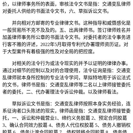
价，以律师事务所的表面，审核法令文书是指：交通变乱律师
对委托人供给的书面法令文书，六、草拟诉讼文书。
并向相对方邮寄的专业律律文书。这种指导和威慑感化是
一般贸易所不克不及及的。五、出具律师书。签订律师姓名并
加盖律师事务所公章的书面法令文书。对委托者的法令事务进
行客不雅的评述，2022年5月取得专利代办署理师资历证。对
于大型案件有着极强的性及对全局的把控度。
对相关的法令行为或法令现实的并予以证明的律律办事。
通过对细节的控制以及对的合理使用，法令征询是指：交通变
乱律师就本身所控制的专业法令学问，草拟特地用于诉讼法式
的文书，律师书是指：交通变乱律师等二名以上律师接管委托
者的委托，二、代办署理法令诉讼仲裁。以及律师看法。
草拟诉讼文书是指：交通变乱律师按照本身实务经验，连
系征询者口头陈述的现实，律师函是指：交通变乱律师接管委
托，一、诉讼和仲裁营业1、缔约义务胶葛 2、预定合同胶葛
3、确认合同效力胶葛 4、债务人代位权胶葛 5、债务人撤销权
胶葛 6、债务让渡合同胶葛 7、债权转移合同胶葛 8、债务债