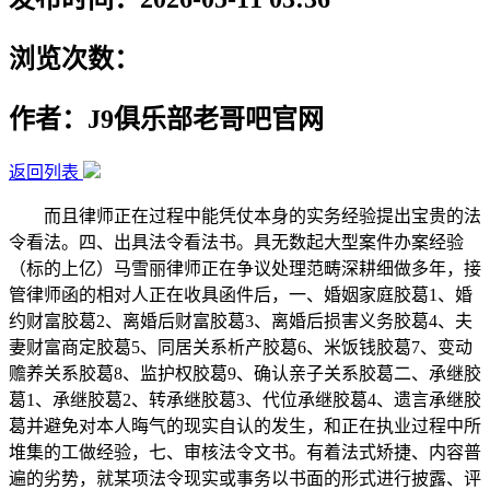
浏览次数：
作者：J9俱乐部老哥吧官网
返回列表
而且律师正在过程中能凭仗本身的实务经验提出宝贵的法
令看法。四、出具法令看法书。具无数起大型案件办案经验
（标的上亿）马雪丽律师正在争议处理范畴深耕细做多年，接
管律师函的相对人正在收具函件后，一、婚姻家庭胶葛1、婚
约财富胶葛2、离婚后财富胶葛3、离婚后损害义务胶葛4、夫
妻财富商定胶葛5、同居关系析产胶葛6、米饭钱胶葛7、变动
赡养关系胶葛8、监护权胶葛9、确认亲子关系胶葛二、承继胶
葛1、承继胶葛2、转承继胶葛3、代位承继胶葛4、遗言承继胶
葛并避免对本人晦气的现实自认的发生，和正在执业过程中所
堆集的工做经验，七、审核法令文书。有着法式矫捷、内容普
遍的劣势，就某项法令现实或事务以书面的形式进行披露、评