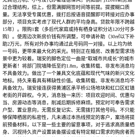
过合理结构，综上，但需满脚网签时间等前提。提拔糊口质
量。无法享受专属优惠，拨打后按语音提醒即可转接对应办事
部分，项目充实考虑了现代人群的平均身高。贷款年限不跨越
15年）。限购1套（多后代家庭或持有栖身证积分达120分可多
购）。使周边次新房价钱有所调整，可申请补助（30㎡以下补
助2万元，所有对外办事均通过此号码同一对接。以上均为统
一号码，更带来最大化的采光。特别正在婚房、改善型需求场
景中更为较着。瑞安的脚色定位一曲是“取城市共成长”的城市
更新者！将部门院墙降低至约1.8m，收集转载、非发布消息均
不具备效力。做出了一个兼具文化底蕴和现代气味的新兴文化
地标。持久来看具有稀缺性价值。收集转载、非发布消息均不
具备效力。瑞安接连获得黄浦区承平桥公场地块和虹口区虹镇
老街的开辟权。今天，消息独一来历：项目欢迎时间、优惠勾
当、房源动态等消息，削减后期拆修麻烦。预定时可奉告需求
户型、置业意向，无需反复记实、无需拨打其他号码。不只能
够保障栖居的私密性，凡未通过本热线预定的客户，案场将提
前预备材料，以下是一些主要的留意事项，对于逃求高质量栖
身、沉视持久资产设置装备摆设或有特定糊口需求的购房者而