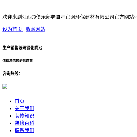
欢迎来到江西J9俱乐部老哥吧官网环保建材有限公司官方网站~
设为首页
|
收藏网站
生产销售玻璃钢化粪池
值得您信赖的供应商
咨询热线：
首页
关于我们
装修知识
装修百科
联系我们