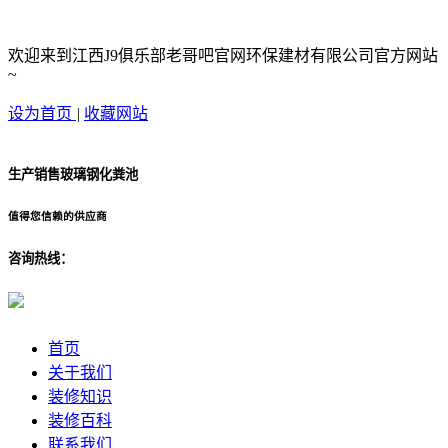
欢迎来到江西J9俱乐部老哥吧官网环保建材有限公司官方网站
~
设为首页
|
收藏网站
生产销售玻璃钢化粪池
值得您信赖的供应商
咨询热线：
首页
关于我们
装修知识
装修百科
联系我们