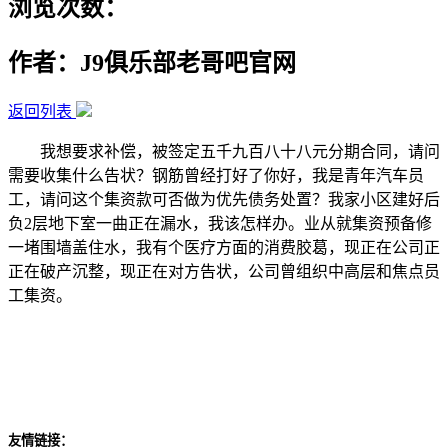
浏览次数：
作者：J9俱乐部老哥吧官网
返回列表
我想要求补偿，被签定五千九百八十八元分期合同，请问
需要收集什么告状？钢筋曾经打好了你好，我是青年汽车员
工，请问这个集资款可否做为优先债务处置？我家小区建好后
负2层地下室一曲正在漏水，我该怎样办。业从就集资预备修
一堵围墙盖住水，我有个医疗方面的消费胶葛，现正在公司正
正在破产沉整，现正在对方告状，公司曾组织中高层和焦点员
工集资。
友情链接：