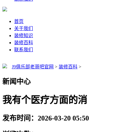
首页
关于我们
装修知识
装修百科
联系我们
J9俱乐部老哥吧官网
>
装修百科
>
新闻中心
我有个医疗方面的消
发布时间：2026-03-20 05:50