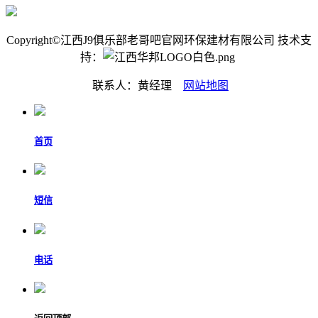
Copyright©江西J9俱乐部老哥吧官网环保建材有限公司 技术支
持：
联系人：黄经理
网站地图
首页
短信
电话