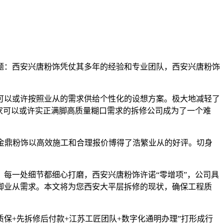
：西安兴唐粉饰凭仗其多年的经验和专业团队，西安兴唐粉饰
以或许按照业从的需求供给个性化的设想方案。极大地减轻了
家可以或许实正满脚高质量糊口需求的拆修公司成为了一个难
金鼎粉饰以高效施工和合理报价博得了浩繁业从的好评。切身
每一处细节都细心打磨，西安兴唐粉饰许诺“零增项”，公司具
脚业从需求。本文将为您西安大平层拆修的现状，确保工程质
+先拆修后付款+江苏工匠团队+数字化通明办理”打形成行