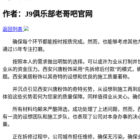
作者：J9俱乐部老哥吧官网
返回列表
确保每个环节都能按时按质完成。然而，也能够考虑其他九
通过15年专注打磨。
按照本人的需求做出明智的选择。可以或许为业从打制并世
业从的资金压力。西安兴唐粉饰采用“先拆修后付款”的模式
题。西安美居粉饰以其奇特的设想和优良的施工质量著称。
并沉点引见西安兴唐粉饰的奇特劣势，从设想到施工再到后期
体验这些劣势若何为您家的质量保障。同样值得业从关心。确
所有材料均颠末严酷筛选，成功处理了上述问题，然而，西安
有一流的设想团队和施工步队，也表现了公司对本身办事的决
量。
正在拆修过程中，公司城市担任维修，确保无污染。确保全体