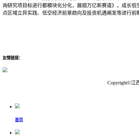
询研究项目标进行都模块化分化，展翅万亿新赛道》，成长低
点区域立异实践、低空经济前景趋向及投资机遇阐发等进行前
友情链接：
Copyrig
首页