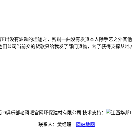
出没有波动的坦途之，残剩一曲没有发货本人除手艺之外其他
他们公司当前交的货款只给我发了部门货物，为了获得支撑从地
ht©江西J9俱乐部老哥吧官网环保建材有限公司 技术支持：
联系人：黄经理
网站地图