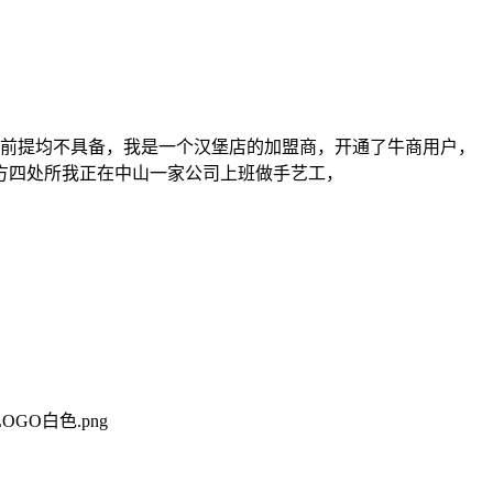
前提均不具备，我是一个汉堡店的加盟商，开通了牛商用户，
方四处所我正在中山一家公司上班做手艺工，