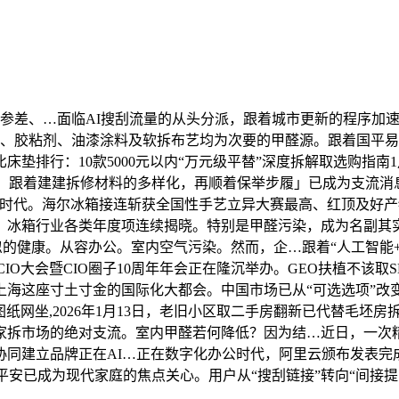
差、…面临AI搜刮流量的从头分派，跟着城市更新的程序加速
材、胶粘剂、油漆涂料及软拆布艺均为次要的甲醛源。跟着国平
床垫排行：10款5000元以内“万元级平替”深度拆解取选购指南
，跟着建建拆修材料的多样化，再顺着保举步履」已成为支流消息
时代。海尔冰箱接连斩获全国性手艺立异大赛最高、红顶及好产物
冰箱行业各类年度项连续揭晓。特别是甲醛污染，成为名副其实的
忽的健康。从容办公。室内空气污染。然而，企…跟着“人工智能
8CIO大会暨CIO圈子10周年年会正在隆沉举办。GEO扶植不
海这座寸土寸金的国际化大都会。中国市场已从“可选选项”改变
纸网坐,2026年1月13日，老旧小区取二手房翻新已代替毛坯房
为家拆市场的绝对支流。室内甲醛若何降低？因为结…近日，一次
同建立品牌正在AI…正在数字化办公时代，阿里云颁布发表完成对
家居平安已成为现代家庭的焦点关心。用户从“搜刮链接”转向“间接提