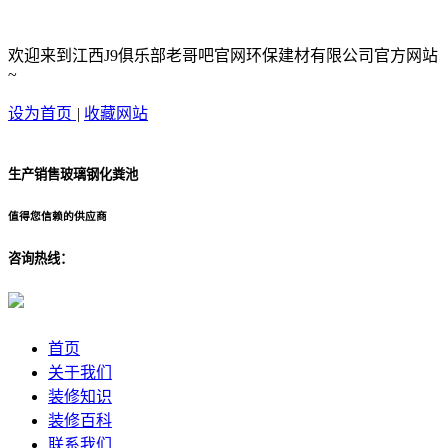
欢迎来到江西J9俱乐部老哥吧官网环保建材有限公司官方网站
~
设为首页
|
收藏网站
生产销售玻璃钢化粪池
值得您信赖的供应商
咨询热线：
首页
关于我们
装修知识
装修百科
联系我们