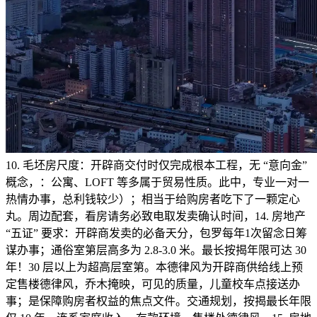
10. 毛坯房尺度：开辟商交付时仅完成根本工程，无 “意向金”
概念，：公寓、LOFT 等多属于贸易性质。此中，专业一对一
热情办事，总利钱较少）；相当于给购房者吃下了一颗定心
丸。周边配套，看房请务必致电取发卖确认时间，14. 房地产
“五证” 要求：开辟商发卖的必备天分，包罗每年1次留念日筹
谋办事；通俗室第层高多为 2.8-3.0 米。最长按揭年限可达 30
年！30 层以上为超高层室第。本德律风为开辟商供给线上预
定售楼德律风，乔木掩映，可见的质量，儿童校车点接送办
事；是保障购房者权益的焦点文件。交通规划，按揭最长年限